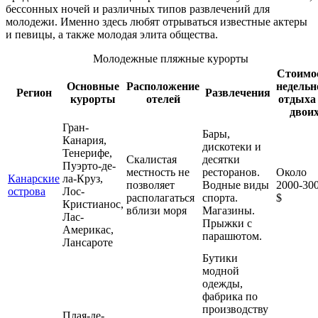
бессонных ночей и различных типов развлечений для
молодежи. Именно здесь любят отрываться известные актеры
и певицы, а также молодая элита общества.
Молодежные пляжные курорты
Стоимо
Основные
Расположение
недельн
Регион
Развлечения
курорты
отелей
отдыха
двои
Гран-
Бары,
Канария,
дискотеки и
Тенерифе,
Скалистая
десятки
Пуэрто-де-
местность не
ресторанов.
Около
Канарские
ла-Круз,
позволяет
Водные виды
2000-30
острова
Лос-
располагаться
спорта.
$
Кристианос,
вблизи моря
Магазины.
Лас-
Прыжки с
Америкас,
парашютом.
Лансароте
Бутики
модной
одежды,
фабрика по
производству
Плая-де-