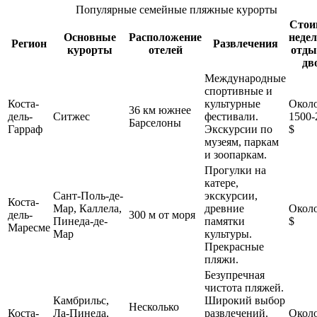
Популярные семейные пляжные курорты
Стои
Основные
Расположение
недел
Регион
Развлечения
курорты
отелей
отды
дв
Международные
спортивные и
Коста-
культурные
Окол
36 км южнее
дель-
Ситжес
фестивали.
1500-
Барселоны
Гарраф
Экскурсии по
$
музеям, паркам
и зоопаркам.
Прогулки на
катере,
Сант-Поль-де-
экскурсии,
Коста-
Мар, Каллела,
древние
Около
дель-
300 м от моря
Пинеда-де-
памятки
$
Маресме
Мар
культуры.
Прекрасные
пляжи.
Безупречная
чистота пляжей.
Камбрильс,
Широкий выбор
Несколько
Коста-
Ла-Пинеда,
развлечений.
Около