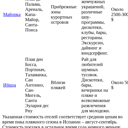
жемчужных
Пальма,
Прибрежные
украшений,
Ареналь,
Около
зоны
различные
Майорка
Капа-
2500-30
курортных
шоу-
Майор,
$
островов
программы,
Санта-
дискотеки,
Понса
клубы, бары,
рестораны.
Экскурсии,
дайвинг и
виндсерфинг.
Плая ден
Рай для
Босса,
любителей
Портинач,
шумных
Таламанка,
тусовок.
Сан
Дискотеки,
Вблизи
Около 5
Ибица
Антонио,
бары,
пляжей
$
Сан-
вечеринки на
Мигель,
пляже и
Санта
всевозможные
Эулария дес
развлечения
Риу
для молодежи.
Указанная стоимость отелей соответствует средним ценам во
время пика пляжного сезона в Испании – август-сентябрь.
Стоимость поездки в остальное время года немного меньше.