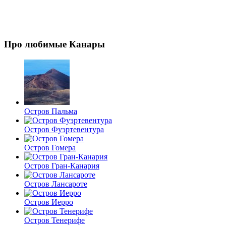
Про любимые Канары
Остров Пальма
Остров Фуэртевентура
Остров Гомера
Остров Гран-Канария
Остров Лансароте
Остров Иерро
Остров Тенерифе