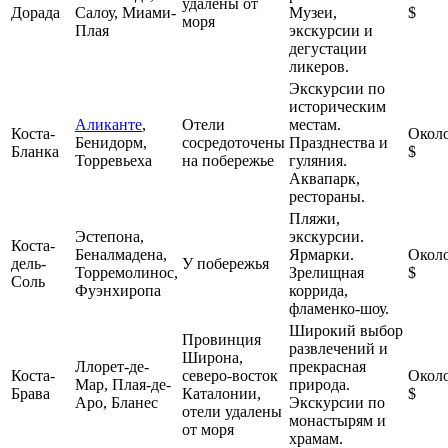
удалены от
Дорада
Салоу, Миами-
Музеи,
$
моря
Плая
экскурсии и
дегустации
ликеров.
Экскурсии по
историческим
Аликанте
,
Отели
местам.
Коста-
Около
Бенидорм,
сосредоточены
Празднества и
Бланка
$
Торревьеха
на побережье
гуляния.
Аквапарк,
рестораны.
Пляжи,
Эстепона,
экскурсии.
Коста-
Беналмадена,
Ярмарки.
Около
дель-
У побережья
Торремолинос,
Зрелищная
$
Соль
Фуэнхиропа
коррида,
фламенко-шоу.
Широкий выбор
Провинция
развлечений и
Широна,
Ллорет-де-
прекрасная
Коста-
северо-восток
Около
Мар, Плая-де-
природа.
Брава
Каталонии,
$
Аро, Бланес
Экскурсии по
отели удалены
монастырям и
от моря
храмам.