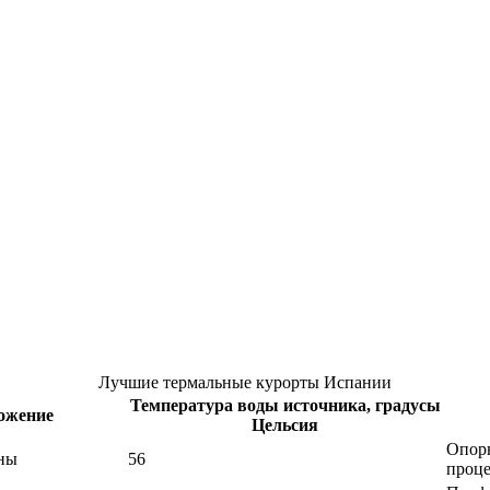
Лучшие термальные курорты Испании
Температура воды источника, градусы
ожение
Цельсия
Опорн
оны
56
проц