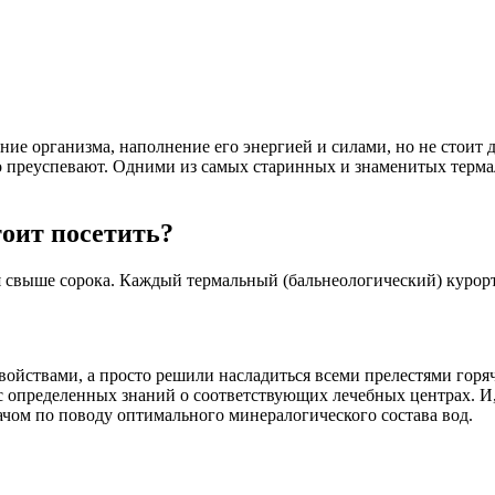
ние организма, наполнение его энергией и силами, но не стоит
но преуспевают. Одними из самых старинных и знаменитых терм
оит посетить?
ся свыше сорока. Каждый термальный (бальнеологический) куро
ойствами, а просто решили насладиться всеми прелестями горя
ас определенных знаний о соответствующих лечебных центрах. И
ачом по поводу оптимального минералогического состава вод.