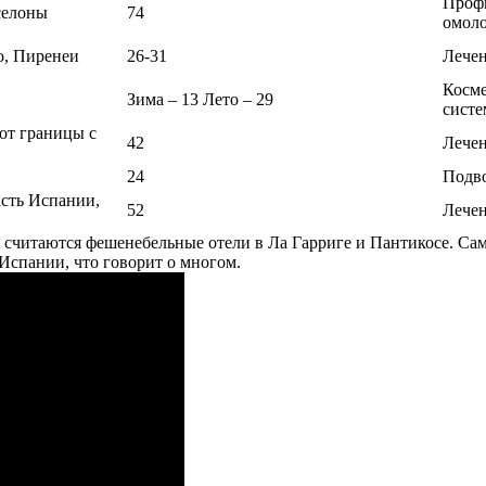
Профи
селоны
74
омол
о, Пиренеи
26-31
Лечен
Косме
Зима – 13 Лето – 29
сист
 от границы с
42
Лечен
24
Подво
асть Испании,
52
Лечен
 считаются фешенебельные отели в Ла Гарриге и Пантикосе. Са
Испании, что говорит о многом.