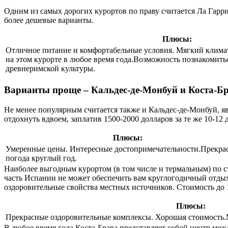
Одним из самых дорогих курортов по праву считается Ла Гарриг
более дешевые варианты.
Плюсы:
Отличное питание и комфортабельные условия. Мягкий клима
на этом курорте в любое время года.Возможность познакомить
древнеримской культуры.
Варианты проще – Кальдес-де-Монбуй и Коста-Б
Не менее популярным считается также и Кальдес-де-Монбуй, 
отдохнуть вдвоем, заплатив 1500-2000 долларов за те же 10-12 
Плюсы:
Умеренные цены. Интересные достопримечательности.Прекра
погода круглый год.
Наиболее выгодным курортом (в том числе и термальным) по с
часть Испании не может обеспечить вам круглогодичный отдых н
оздоровительные свойства местных источников. Стоимость до 1
Плюсы:
Прекрасные оздоровительные комплексы. Хорошая стоимость
В любое время года Коста-Брава представляет собой центр ме