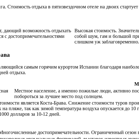
а. Стоимость отдыха в пятизвездочном отеле на двоих стартует 
т, дающий возможность отдыхать
Высокая стоимость. Значител
ся с достопримечательностями
собой шум, гам и большой пр
слишком уж заблаговременно
рава
являющийся самым горячим курортом Испании благодаря наибол
дней отдыха.
М
сная
Местное население, а именно пожилые люди, активно по
побороться за лучшее место под солнцем.
тоимости является Коста-Брава. Снижение стоимости туров прои
а пляже, так как зимой температура воздуха опускается до 10 г
000 долларов за 10-12 дней.
.Многочисленные достопримечательности.
Ограниченный сезон п
ждународных музыкальных фестивалей, выставок известных худо