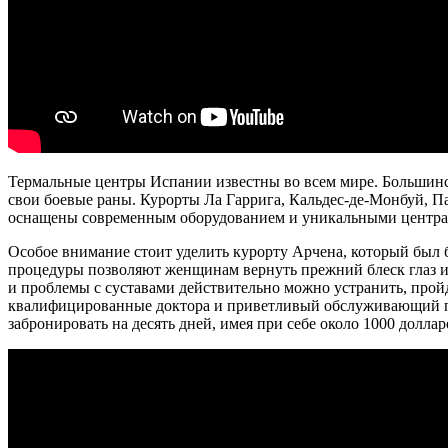
Термальные центры Испании известны во всем мире. Большинст
свои боевые раны. Курорты Ла Гаррига, Кальдес-де-Монбуй, 
оснащены современным оборудованием и уникальными центрам
Особое внимание стоит уделить курорту Арчена, который был
процедуры позволяют женщинам вернуть прежний блеск глаз и
и проблемы с суставами действительно можно устранить, прой
квалифицированные доктора и приветливый обслуживающий пер
забронировать на десять дней, имея при себе около 1000 долл