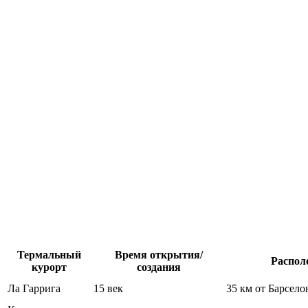
Термальный
Время открытия/
Распол
курорт
создания
Ла Гаррига
15 век
35 км от Барсел