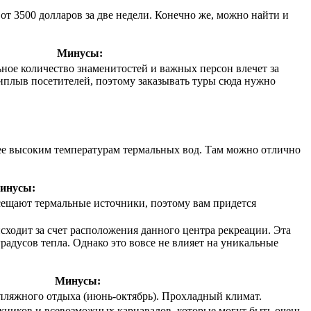
от 3500 долларов за две недели. Конечно же, можно найти и
Минусы:
ьное количество знаменитостей и важных персон влечет за
иплыв посетителей, поэтому заказывать туры сюда нужно
.
ее высоким температурам термальных вод. Там можно отлично
инусы:
сещают термальные источники, поэтому вам придется
сходит за счет расположения данного центра рекреации. Эта
радусов тепла. Однако это вовсе не влияет на уникальные
Минусы:
ляжного отдыха (июнь-октябрь). Прохладный климат.
жников и всевозможных карнавалов, которые могут быть очень