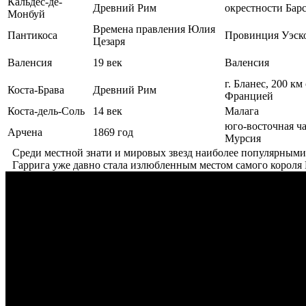
Кальдес-де-
Древний Рим
окрестности Бар
Монбуй
Времена правления Юлия
Пантикоса
Провинция Уэск
Цезаря
Валенсия
19 век
Валенсия
г. Бланес, 200 км
Коста-Брава
Древний Рим
Францией
Коста-дель-Соль
14 век
Малага
юго-восточная ч
Арчена
1869 год
Мурсия
Среди местной знати и мировых звезд наиболее популярными
Гаррига уже давно стала излюбленным местом самого короля 