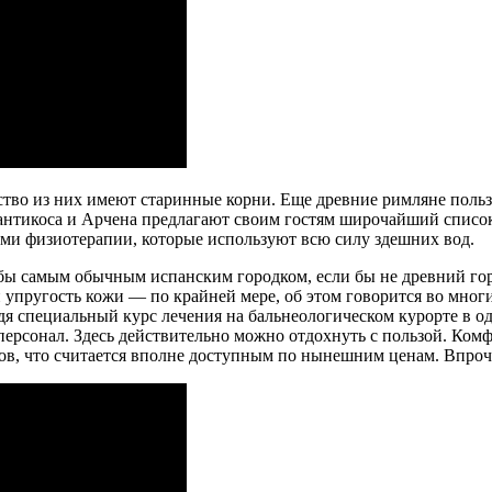
во из них имеют старинные корни. Еще древние римляне пользо
Пантикоса и Арчена предлагают своим гостям широчайший списо
и физиотерапии, которые используют всю силу здешних вод.
 бы самым обычным испанским городком, если бы не древний го
 упругость кожи — по крайней мере, об этом говорится во мно
дя специальный курс лечения на бальнеологическом курорте в о
сонал. Здесь действительно можно отдохнуть с пользой. Комф
аров, что считается вполне доступным по нынешним ценам. Впроч