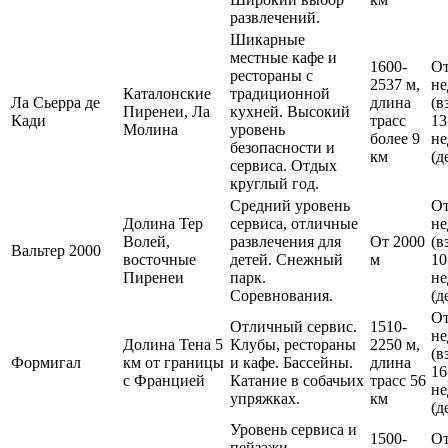
развлечений.
Шикарные
местные кафе и
1600-
От
рестораны с
2537 м,
не
Каталонские
традиционной
Ла Сьерра де
длина
(в
Пиренеи, Ла
кухней. Высокий
Кади
трасс
13
Молина
уровень
более 9
не
безопасности и
км
(д
сервиса. Отдых
круглый год.
Средний уровень
От
Долина Тер
сервиса, отличные
не
Волей,
развлечения для
От 2000
(в
Вальтер 2000
восточные
детей. Снежный
м
10
Пиренеи
парк.
не
Соревнования.
(д
От
Отличный сервис.
1510-
не
Долина Тена 5
Клубы, рестораны
2250 м,
(в
Формигал
км от границы
и кафе. Бассейны.
длина
16
с Францией
Катание в собачьих
трасс 56
не
упряжках.
км
(д
Уровень сервиса и
1500-
От
пейзажи