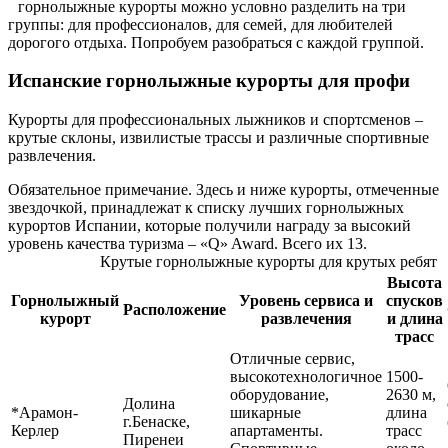
горнолыжные курорты можно условно разделить на три
группы: для профессионалов, для семей, для любителей
дорогого отдыха. Попробуем разобраться с каждой группой.
Испанские горнолыжные курорты для профи
Курорты для профессиональных лыжников и спортсменов –
крутые склоны, извилистые трассы и различные спортивные
развлечения.
Обязательное примечание. Здесь и ниже курорты, отмеченные
звездочкой, принадлежат к списку лучших горнолыжных
курортов Испании, которые получили награду за высокий
уровень качества туризма – «Q» Award. Всего их 13.
Крутые горнолыжные курорты для крутых ребят
Высота
Горнолыжный
Уровень сервиса и
спусков
Расположение
курорт
развлечения
и длина
трасс
Отличные сервис,
высокотехнологичное
1500-
оборудование,
2630 м,
Долина
*Арамон-
шикарные
длина
г.Бенаске,
Керлер
апартаменты.
трасс
Пиренеи