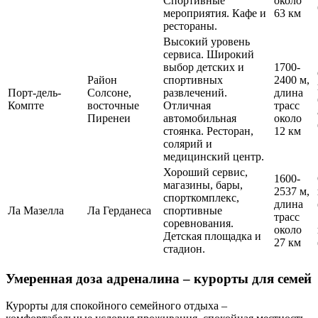
Спортивные
около
мероприятия. Кафе и
63 км
рестораны.
Высокий уровень
сервиса. Широкий
выбор детских и
1700-
Район
спортивных
2400 м,
Порт-дель-
Солсоне,
развлечений.
длина
Компте
восточные
Отличная
трасс
Пиренеи
автомобильная
около
стоянка. Ресторан,
12 км
солярий и
медицинский центр.
Хороший сервис,
1600-
магазины, бары,
2537 м,
спорткомплекс,
длина
Ла Мазелла
Ла Герданеса
спортивные
трасс
соревнования.
около
Детская площадка и
27 км
стадион.
Умеренная доза адреналина – курорты для семей
Курорты для спокойного семейного отдыха –