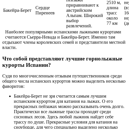
2510 м,
не
приравнивают к
Сердце
длина
(в
Бакейра-Берет
австрийским
Пиренеев
трасс
16
Альпам. Широкий
около
не
выбор
77 км
(д
развлечений.
Наиболее популярными испанскими лыжными курортами
считаются Сьерра-Невада и Бакейра-Берет. Именно там
отдыхают члены королевских семей и представители местной
власти.
Что собой представляют лучшие горнолыжные
курорты Испании?
Судя по многочисленным отзывам путешественников среди
общего числа испанских курортов можно выделить несколько
фаворитов:
Бакейра-Берет не зря считается самым лучшим
испанским курортом для катания на лыжах. О его
прекрасных пейзажах можно рассказывать очень долго.
Практически все лыжные трассы проходят среди
сосновых лесов. Здесь любой лыжник найдет себе
трассу по душе. Прекрасные условия для катания на
сноуборде, для чего специально выделено несколько