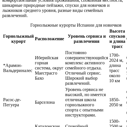
комфортабельные условия проживания, спокойная местность,
шикарные природные пейзажи, спуски для новичков и
лыжников среднего уровня, разные виды семейных
развлечений.
Горнолыжные курорты Испании для новичков
Высота
Горнолыжный
Уровень сервиса и
спусков
Расположение
курорт
развлечения
и длина
трасс
Постоянно
1700-
Иберийская
совершенствующийся
2024 м,
горная
комплекс активного
*Арамон-
длина
система, округ
семейного отдыха.
Вальдериналес
трасс
Маестрасго
Отличный сервис.
около
Бахо
Широкий выбор
10 км
развлечений.
Уровень сервиса не
высокий, но имеется
Расос-де-
отличная школа
1850-
Барселона
Пегуера
горнолыжного
2050 м
спорта с опытными
инструкторами.
1500-
Каталонские
Спокойный
2500 м,