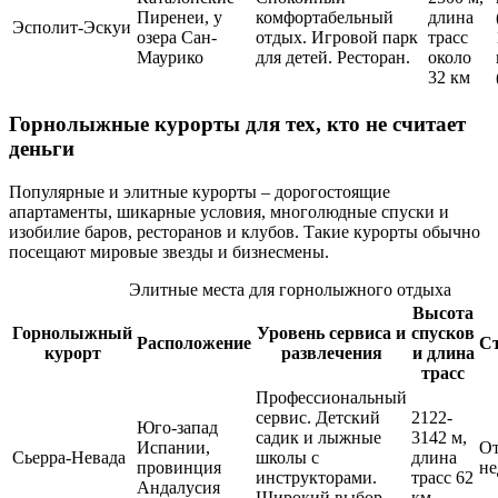
Пиренеи, у
комфортабельный
длина
Эсполит-Эскуи
озера Сан-
отдых. Игровой парк
трасс
Маурико
для детей. Ресторан.
около
32 км
Горнолыжные курорты для тех, кто не считает
деньги
Популярные и элитные курорты – дорогостоящие
апартаменты, шикарные условия, многолюдные спуски и
изобилие баров, ресторанов и клубов. Такие курорты обычно
посещают мировые звезды и бизнесмены.
Элитные места для горнолыжного отдыха
Высота
Горнолыжный
Уровень сервиса и
спусков
Расположение
С
курорт
развлечения
и длина
трасс
Профессиональный
сервис. Детский
2122-
Юго-запад
садик и лыжные
3142 м,
Испании,
От
Сьерра-Невада
школы с
длина
провинция
не
инструкторами.
трасс 62
Андалусия
Широкий выбор
км