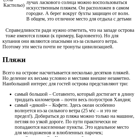
лучах ласкового солнца можно воспользоваться
Кастильо)
искусственным пляжем. Он расположен в самом
городке. А берег вокруг бухты защищен от волн.
В общем, это отличное место для отдыха с детьми
Справедливости ради нужно отметить, что на западе острова
тоже имеются пляжи (к примеру, Барловенто). Но для
купания они являются опасными из-за сильного ветра.
Поэтому эти места почти не тронуты цивилизацией.
Пляжи
Всего на острове насчитывается несколько десятков пляжей.
Но деление их весьма условно и местами внешне незаметно.
Наибольший интерес для гостей острова представляют три:
самый большой – Сотавенто, который достигает в длину
тридцать километров – почти весь полуостров Хандия;
самый «дикий» – Кофете. Здесь океан особенно
волнуется из-за сильного ветра (25 м\с – и это не
предел!). Добираться до пляжа можно только на машине,
петляя по узкой дороге. По пути практически не
попадаются населенные пункты. Это идеальное место
для молодоженов и влюбленных парочек;