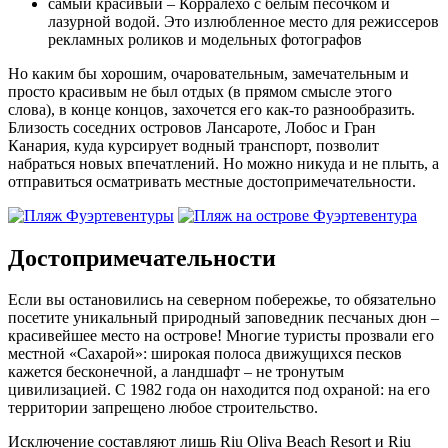
самый красивый – Корралехо с белым песочком и
лазурной водой. Это излюбленное место для режиссеров
рекламных роликов и модельных фотографов
Но каким бы хорошим, очаровательным, замечательным и
просто красивым не был отдых (в прямом смысле этого
слова), в конце концов, захочется его как-то разнообразить.
Близость соседних островов Лансароте, Лобос и Гран
Канария, куда курсирует водный транспорт, позволит
набраться новых впечатлений. Но можно никуда и не плыть, а
отправиться осматривать местные достопримечательности.
Достопримечательности
Если вы остановились на северном побережье, то обязательно
посетите уникальный природный заповедник песчаных дюн –
красивейшее место на острове! Многие туристы прозвали его
местной «Сахарой»: широкая полоса движущихся песков
кажется бесконечной, а ландшафт – не тронутым
цивилизацией. С 1982 года он находится под охраной: на его
территории запрещено любое строительство.
Исключение составляют лишь Riu Oliva Beach Resort и Riu