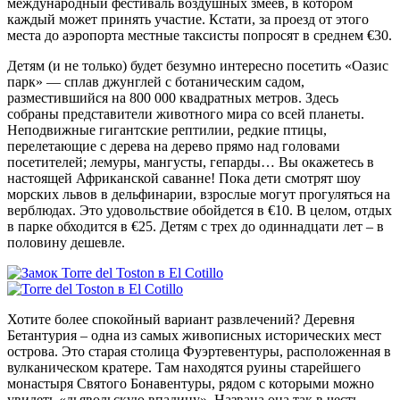
международный фестиваль воздушных змеев, в котором
каждый может принять участие. Кстати, за проезд от этого
места до аэропорта местные таксисты попросят в среднем €30.
Детям (и не только) будет безумно интересно посетить «Оазис
парк» — сплав джунглей с ботаническим садом,
разместившийся на 800 000 квадратных метров. Здесь
собраны представители животного мира со всей планеты.
Неподвижные гигантские рептилии, редкие птицы,
перелетающие с дерева на дерево прямо над головами
посетителей; лемуры, мангусты, гепарды… Вы окажетесь в
настоящей Африканской саванне! Пока дети смотрят шоу
морских львов в дельфинарии, взрослые могут прогуляться на
верблюдах. Это удовольствие обойдется в €10. В целом, отдых
в парке обходится в €25. Детям с трех до одиннадцати лет – в
половину дешевле.
Хотите более спокойный вариант развлечений? Деревня
Бетантурия – одна из самых живописных исторических мест
острова. Это старая столица Фуэртевентуры, расположенная в
вулканическом кратере. Там находятся руины старейшего
монастыря Святого Бонавентуры, рядом с которыми можно
увидеть «дьявольскую впадину». Названа она так в честь