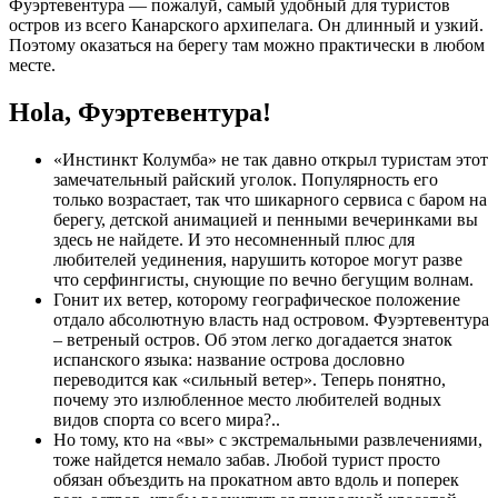
Фуэртевентура — пожалуй, самый удобный для туристов
остров из всего Канарского архипелага. Он длинный и узкий.
Поэтому оказаться на берегу там можно практически в любом
месте.
Hola, Фуэртевентура!
«Инстинкт Колумба» не так давно открыл туристам этот
замечательный райский уголок. Популярность его
только возрастает, так что шикарного сервиса с баром на
берегу, детской анимацией и пенными вечеринками вы
здесь не найдете. И это несомненный плюс для
любителей уединения, нарушить которое могут разве
что серфингисты, снующие по вечно бегущим волнам.
Гонит их ветер, которому географическое положение
отдало абсолютную власть над островом. Фуэртевентура
– ветреный остров. Об этом легко догадается знаток
испанского языка: название острова дословно
переводится как «сильный ветер». Теперь понятно,
почему это излюбленное место любителей водных
видов спорта со всего мира?..
Но тому, кто на «вы» с экстремальными развлечениями,
тоже найдется немало забав. Любой турист просто
обязан объездить на прокатном авто вдоль и поперек