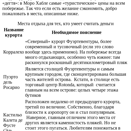
«дегтя»: в Моро Хабле самые «туристические» цены на всем
побережье. Так что если есть желание сэкономить, добро
пожаловать в места, описанные ниже.
Места отдыха для тех, кто умеет считать деньги
Название
Необходимое пояснение
курорта
«Северный» курорт Фуэртевентуры, более
современный и тусовочный (если это слово
Корралехо
вообще здесь применимо). На побережье всегда
много отдыхающих, особенно чуть южнее: там
раскинулся роскошный десятикилометровый пляж
Является столицей Фуэртевентуры и самым
крупным городом, где сконцентрирована большая
Пуэрто
часть жителей острова. Кстати, в столице есть
дель
торговый центр Rotonda, который считается
Росарио
главным на всем острове: целых четыре этажа
бутиков
Расположен недалеко от предыдущего курорта,
третий по величине. Собственно, благодаря
близости к аэропорту он и стал популярным.
Кастильо
Наверное, главным отличием этого места от
Калета де
других является каменистость пляжей. Но не
Фусте
стоит этого пугаться. Любителям понежиться в
(Эль