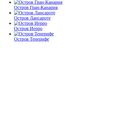
Остров Гран-Канария
Остров Лансароте
Остров Иерро
Остров Тенерифе