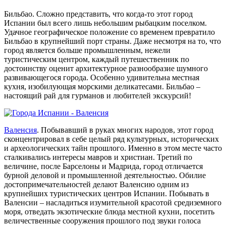
Бильбао. Сложно представить, что когда-то этот город
Испании был всего лишь небольшим рыбацким поселком.
Удачное географическое положение со временем превратило
Бильбао в крупнейший порт страны. Даже несмотря на то, что
город является больше промышленным, нежели
туристическим центром, каждый путешественник по
достоинству оценит архитектурное разнообразие шумного
развивающегося города. Особенно удивительна местная
кухня, изобилующая морскими деликатесами. Бильбао –
настоящий рай для гурманов и любителей экскурсий!
Валенсия
. Побывавший в руках многих народов, этот город
сконцентрировал в себе целый ряд культурных, исторических
и археологических тайн прошлого. Именно в этом месте часто
сталкивались интересы мавров и христиан. Третий по
величине, после Барселоны и Мадрида, город отличается
бурной деловой и промышленной деятельностью. Обилие
достопримечательностей делают Валенсию одним из
крупнейших туристических центров Испании. Побывать в
Валенсии – насладиться изумительной красотой средиземного
моря, отведать экзотические блюда местной кухни, посетить
величественные сооружения прошлого под звуки голоса