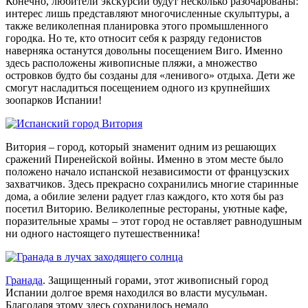
Конечно, любители экскурсий будут несколько разочарованы:
интерес лишь представляют многочисленные скульптуры, а
также великолепная планировка этого промышленного
городка. Но те, кто относит себя к разряду гедонистов
наверняка останутся довольны посещением Виго. Именно
здесь расположены живописные пляжи, а множество
островков будто бы созданы для «ленивого» отдыха. Дети же
смогут насладиться посещением одного из крупнейших
зоопарков Испании!
Витория – город, который знаменит одним из решающих
сражений Пиренейской войны. Именно в этом месте было
положено начало испанской независимости от французских
захватчиков. Здесь прекрасно сохранились многие старинные
дома, а обилие зелени радует глаз каждого, кто хотя бы раз
посетил Виторию. Великолепные рестораны, уютные кафе,
поразительные храмы – этот город не оставляет равнодушным
ни одного настоящего путешественника!
Гранада
. Защищенный горами, этот живописный город
Испании долгое время находился во власти мусульман.
Благодаря этому здесь сохранилось немало