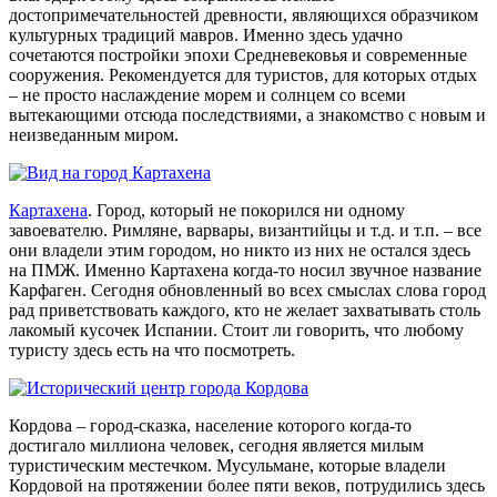
достопримечательностей древности, являющихся образчиком
культурных традиций мавров. Именно здесь удачно
сочетаются постройки эпохи Средневековья и современные
сооружения. Рекомендуется для туристов, для которых отдых
– не просто наслаждение морем и солнцем со всеми
вытекающими отсюда последствиями, а знакомство с новым и
неизведанным миром.
Картахена
. Город, который не покорился ни одному
завоевателю. Римляне, варвары, византийцы и т.д. и т.п. – все
они владели этим городом, но никто из них не остался здесь
на ПМЖ. Именно Картахена когда-то носил звучное название
Карфаген. Сегодня обновленный во всех смыслах слова город
рад приветствовать каждого, кто не желает захватывать столь
лакомый кусочек Испании. Стоит ли говорить, что любому
туристу здесь есть на что посмотреть.
Кордова – город-сказка, население которого когда-то
достигало миллиона человек, сегодня является милым
туристическим местечком. Мусульмане, которые владели
Кордовой на протяжении более пяти веков, потрудились здесь