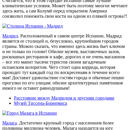
Считается, что в этом городке Испании самые лучшие
климатические условия. Может быть поэтому многие мечтают
здесь жить, а сам Колумб перед открытием Америки
соизволил понежить свои кости на одном из пляжей острова?!
Мадрид
. Расположенный в самом центре Испании, Мадрид
является ее столицей и, безусловно, крупнейшим городом
страны. Можно сказать, что именно здесь жизнь бьет ключом
и не только по голове! Обилие музеев, выставочных залов,
роскошных ресторанов и кафе, дорогих и не очень магазинов
– все это манит тысячи туристов своим загадочным
испанским колоритом. Чего стоит одна коррида, которая
проходит тут каждый год по воскресеньям в течение всего
мая! Доставит удовольствие гостям города и обычные пешие
прогулки по его улицам: обилие архитектурных памятников
никого не оставит равнодушным!
Расстояние между Мадридом и другими городами
Музей Тиссена-Борнемиса
Малага
. Достаточно крупный город с населением более
половины миллиона человек, Малага находится на юге