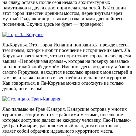
на славу, оставив после себя немало архитектурных
памятников и других достопримечательностей. В Испании
этот город известен древним мостом, перекинутым через
мутный Гвадалквивир, а также развалинами древнейшего
поселения. Скучно здесь не будет — проверено!
Ла-Корунья. Этот город Испании понравится, прежде всего,
тем людям, которые любят посещение исторических мест. Ла-
Корунья известна тем, что из порта этого города в свое время
вышла «Непобедимая армада», которая на поверку оказалась
вполне такой «победимой». Именно здесь воздвигнута башня
самого Геркулеса, находится несколько древних монастырей и
замков, а также один из известнейших испанских курортов.
Как говориться, в Ла-Корунье можно отдохнуть не только
душой, но и телом!
Лас-пальмас-де-Гран-Канария. Канарские острова у многих
туристов ассоциируются с райскими местами, посещение
которых доступно далеко не каждому человеку. Лас-Пальмас-
де-Гран-Канария, расположенный на одном из островов,
являет собой образчик идеального курортного места.