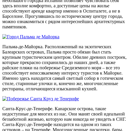
небольшого городка Испании позволяет чувствовать себя
здесь вполне комфортно, а доступные цены на жилье
способствуют аренде квартир именно в Оспиталете, а не в
Барселоне. Прогулявшись по историческому центру города,
можно ознакомиться с рядом интереснейших архитектурных
памятников.
Пальма-де-Майорка. Расположенный на экзотических
Балеарских островах, Пальма просто обязан был стать
крупным туристическим центром. Обилие древних построек,
которые прекрасно сохранились до наших дней, а также
райские пляжи на побережье Средиземного моря – все это
способствует неиссякаемому интересу туристов к Майорке.
Именно здесь находится самый светлый собор в готическом
стиле, старинные улочки и, конечно же, многочисленные
рестораны, отличающиеся изысканной кухней.
Санта-Крус-де-Тенерифе. Канарские острова, такие
недоступные для многих из нас. Они манят своей идеальной
беззаботной жизнью, которую нам никогда не увидеть в СНГ.
Санта-Крус-де-Тенерифе находится на одном из таких
островов – на Тенерифе. Многочисленные дискотеки, бары,