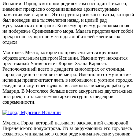
Испании. Город, в котором родился сам господин Пикассо,
знаменит прекрасно сохранившимися архитектурными
памятниками старины. Это и руины римского театра, который
был возведен два тысячелетия назад, и целый ряд
мусульманских построек. Ко всему прочему, расположенная
на побережье Средиземного моря, Малага представляет собой
прекрасное курортное место для любителей «ленивого»
отдыха.
Мостолес. Место, которое по праву считается крупным
образовательным центром Испании. Именно тут находится
престижный Университет Короля Хуана Карлоса.
Расположенный всего в двадцати километрах от столицы,
город соединен с ней веткой метро. Именно поэтому многие
испанцы предпочитают жить в небольшом и уютном городке,
ежедневно «путешествуя» на высокооплачиваемую работу в
Мадрид. В Мостолесе больше всего аккуратных двухэтажных
построек, но также немало архитектурных шедевров
современности.
Мурсия. Город, который называют раскаленной сковородой
Пиренейского полуострова. Из-за окружающих его гор, здесь
создаются уникальные в своем роде климатические условия: