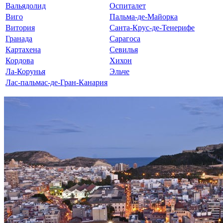
Вальядолид
Оспиталет
Виго
Пальма-де-Майорка
Витория
Санта-Крус-де-Тенерифе
Гранада
Сарагоса
Картахена
Севилья
Кордова
Хихон
Ла-Корунья
Эльче
Лас-пальмас-де-Гран-Канария