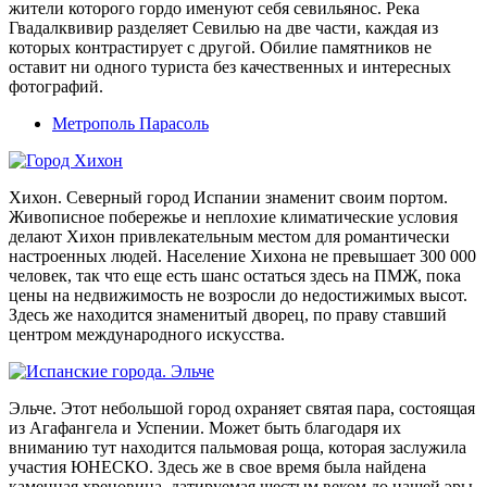
жители которого гордо именуют себя севильянос. Река
Гвадалквивир разделяет Севилью на две части, каждая из
которых контрастирует с другой. Обилие памятников не
оставит ни одного туриста без качественных и интересных
фотографий.
Метрополь Парасоль
Хихон. Северный город Испании знаменит своим портом.
Живописное побережье и неплохие климатические условия
делают Хихон привлекательным местом для романтически
настроенных людей. Население Хихона не превышает 300 000
человек, так что еще есть шанс остаться здесь на ПМЖ, пока
цены на недвижимость не возросли до недостижимых высот.
Здесь же находится знаменитый дворец, по праву ставший
центром международного искусства.
Эльче. Этот небольшой город охраняет святая пара, состоящая
из Агафангела и Успении. Может быть благодаря их
вниманию тут находится пальмовая роща, которая заслужила
участия ЮНЕСКО. Здесь же в свое время была найдена
каменная хреновина, датируемая шестым веком до нашей эры,