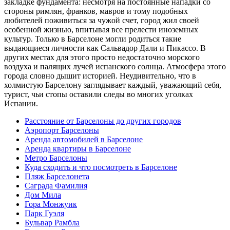
закладке фундамента: несмотря на постоянные нападки со
стороны римлян, франков, мавров и тому подобных
любителей поживиться за чужой счет, город жил своей
особенной жизнью, впитывая все прелести иноземных
культур. Только в Барселоне могли родиться такие
выдающиеся личности как Сальвадор Дали и Пикассо. В
других местах для этого просто недостаточно морского
воздуха и палящих лучей испанского солнца. Атмосфера этого
города словно дышит историей. Неудивительно, что в
холмистую Барселону заглядывает каждый, уважающий себя,
турист, чьи стопы оставили следы во многих уголках
Испании.
Расстояние от Барселоны до других городов
Аэропорт Барселоны
Аренда автомобилей в Барселоне
Аренда квартиры в Барселоне
Метро Барселоны
Куда сходить и что посмотреть в Барселоне
Пляж Барселонета
Саграда Фамилия
Дом Мила
Гора Монжуик
Парк Гуэля
Бульвар Рамбла