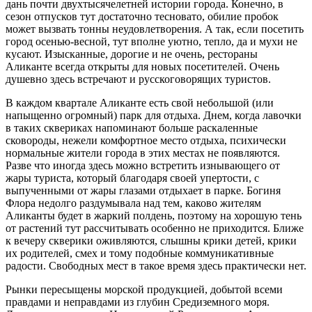
дань почти двухтысячелетней истории города. Конечно, в
сезон отпусков тут достаточно тесновато, обилие пробок
может вызвать тонны неудовлетворения. А так, если посетить
город осенью-весной, тут вполне уютно, тепло, да и мухи не
кусают. Изысканные, дорогие и не очень, рестораны
Аликанте всегда открыты для новых посетителей. Очень
душевно здесь встречают и русскоговорящих туристов.
В каждом квартале Аликанте есть свой небольшой (или
напыщенно огромный) парк для отдыха. Днем, когда лавочки
в таких сквериках напоминают больше раскаленные
сковороды, нежели комфортное место отдыха, психически
нормальные жители города в этих местах не появляются.
Разве что иногда здесь можно встретить изнывающего от
жары туриста, который благодаря своей упертости, с
выпученными от жары глазами отдыхает в парке. Богиня
Флора недолго раздумывала над тем, каково жителям
Аликанты будет в жаркий полдень, поэтому на хорошую тень
от растений тут рассчитывать особенно не приходится. Ближе
к вечеру скверики оживляются, слышны крики детей, крики
их родителей, смех и тому подобные коммуникативные
радости. Свободных мест в такое время здесь практически нет.
Рынки пересыщены морской продукцией, добытой всеми
правдами и неправдами из глубин Средиземного моря.