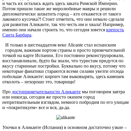
и часть их осталась ждать здесь заката Римской Империи.
Потом пришли такие же миролюбивые мавры и решили
дипломатически захватить город – кто откажется от такого
лакомого кусочка?! Стоит отметить, что они немало сделали
для развития Аликанте, так что честь им и хвала! Например,
именно они начали строить то, что сегодня зовется
крепость
Санта Барбара
.
И только в шестнадцатом веке Alicante стал испанским
городом, важным портом страны и просто примечательной
точкой на карте Испании. Его постоянно реконструировали,
восстанавливали, будто бы знали, что туристам придутся по
вкусу старинные постройки. Буквально по вкусу, потому что
некоторые фанатики стараются всеми силами увезти отсюда
побольше Аликанте: кирпич там выковырять, здесь камешек
отколоть – нехорошо это, товарищи!
Про
достопримечательности Аликанте
мы поговорим завтра
или никогда, сегодня же просто окинем город
непритязательным взглядом, немного побродим по его улицам
и «покритикуем» все и вся, да-да.
Улочки в Аликанте (Испания) в основном достаточно узкие –