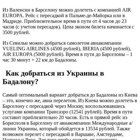
Из Валенсии в Барселону можно долететь с компанией AIR
EUROPA. Рейс с пересадкой в Пальме-де-Майорка или в
Мадриде. Приблизительное время в пути от 4 часов до 23
часов (с учетом пересадок). Цена эконом билета начинается с
3500 рублей.
Из Севильи можно добраться самолетом авиакомпании
VUELING AIRLINES (4500 рублей), IBERIA (4500 рублей),
AIR EUROPA (5000 рублей). Время в пути до Барселоны – 1
час 30 минут + 22 км до Бадалоны.
Как добраться из Украины в
Бадалону?
Самый оптимальный вариант добраться до Бадалоны из Киева
– это, конечно же, авиа перелетом. Из Киева можно долететь в
Барселону с пересадкой через Москву, воспользовавшись
услугами компании Трансаэро (12541 рублей). Время в пути
составит приблизительно 20 часов. Есть и прямой рейс из
Борисполя в Барселону от авиакомпании Международные а/
линии Украины, который обойдется в 13534 рублей. Также
возможен перелет с пересадкой в Варшаве, Амстердаме,
Цюрихе и Риге. Для того чтобы доехать от аэропорта