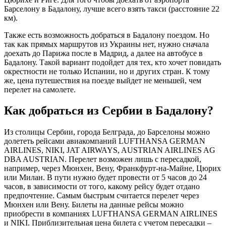
Барселону в Бадалону, лучше всего взять такси (расстояние 22
км).
Также есть возможность добраться в Бадалону поездом. Но
так как прямых маршрутов из Украины нет, нужно сначала
доехать до Парижа после в Мадрид, а далее на автобусе в
Бадалону. Такой вариант подойдет для тех, кто хочет повидать
окрестности не только Испании, но и других стран. К тому
же, цена путешествия на поезде выйдет не меньшей, чем
перелет на самолете.
Как добраться из Сербии в Бадалону?
Из столицы Сербии, города Белграда, до Барселоны можно
долететь рейсами авиакомпаний LUFTHANSA GERMAN
AIRLINES, NIKI, JAT AIRWAYS, AUSTRIAN AIRLINES AG
DBA AUSTRIAN. Перелет возможен лишь с пересадкой,
например, через Мюнхен, Вену, Франкфурт-на-Майне, Цюрих
или Милан. В пути нужно будет провести от 5 часов до 24
часов, в зависимости от того, какому рейсу будет отдано
предпочтение. Самым быстрым считается перелет через
Мюнхен или Вену. Билеты на данные рейсы можно
приобрести в компаниях LUFTHANSA GERMAN AIRLINES
и NIKI. Приблизительная цена билета с учетом пересадки –