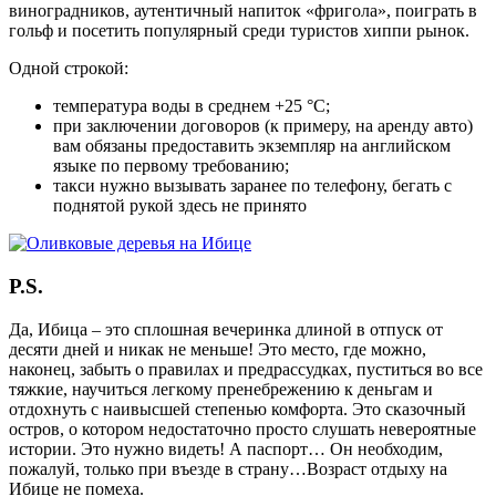
виноградников, аутентичный напиток «фригола», поиграть в
гольф и посетить популярный среди туристов хиппи рынок.
Одной строкой:
температура воды в среднем +25 °С;
при заключении договоров (к примеру, на аренду авто)
вам обязаны предоставить экземпляр на английском
языке по первому требованию;
такси нужно вызывать заранее по телефону, бегать с
поднятой рукой здесь не принято
P.S.
Да, Ибица – это сплошная вечеринка длиной в отпуск от
десяти дней и никак не меньше! Это место, где можно,
наконец, забыть о правилах и предрассудках, пуститься во все
тяжкие, научиться легкому пренебрежению к деньгам и
отдохнуть с наивысшей степенью комфорта. Это сказочный
остров, о котором недостаточно просто слушать невероятные
истории. Это нужно видеть! А паспорт… Он необходим,
пожалуй, только при въезде в страну…Возраст отдыху на
Ибице не помеха.