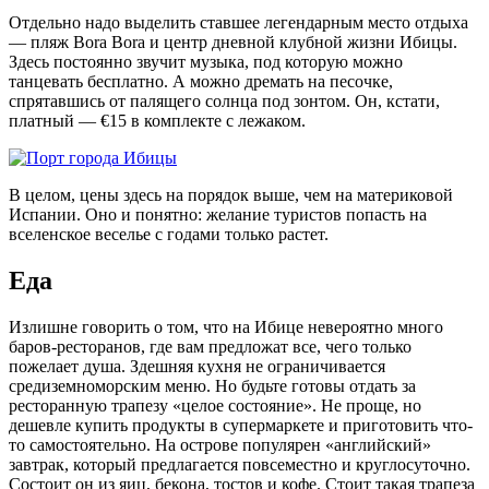
Отдельно надо выделить ставшее легендарным место отдыха
— пляж Bora Bora и центр дневной клубной жизни Ибицы.
Здесь постоянно звучит музыка, под которую можно
танцевать бесплатно. А можно дремать на песочке,
спрятавшись от палящего солнца под зонтом. Он, кстати,
платный — €15 в комплекте с лежаком.
В целом, цены здесь на порядок выше, чем на материковой
Испании. Оно и понятно: желание туристов попасть на
вселенское веселье с годами только растет.
Еда
Излишне говорить о том, что на Ибице невероятно много
баров-ресторанов, где вам предложат все, чего только
пожелает душа. Здешняя кухня не ограничивается
средиземноморским меню. Но будьте готовы отдать за
ресторанную трапезу «целое состояние». Не проще, но
дешевле купить продукты в супермаркете и приготовить что-
то самостоятельно. На острове популярен «английский»
завтрак, который предлагается повсеместно и круглосуточно.
Состоит он из яиц, бекона, тостов и кофе. Стоит такая трапеза