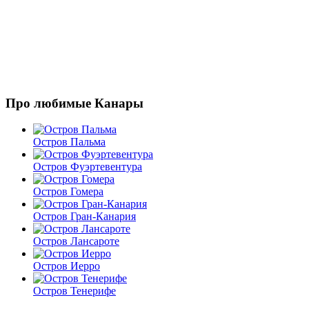
Про любимые Канары
Остров Пальма
Остров Фуэртевентура
Остров Гомера
Остров Гран-Канария
Остров Лансароте
Остров Иерро
Остров Тенерифе