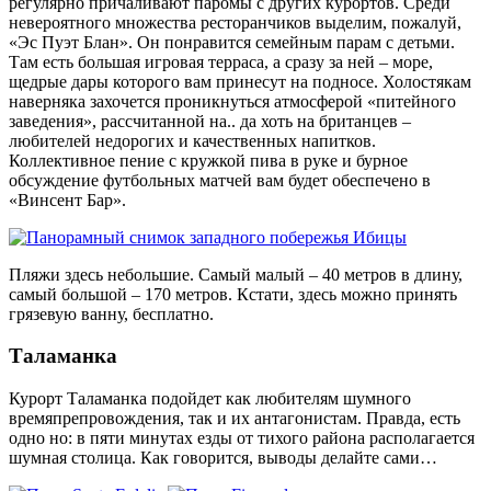
регулярно причаливают паромы с других курортов. Среди
невероятного множества ресторанчиков выделим, пожалуй,
«Эс Пуэт Блан». Он понравится семейным парам с детьми.
Там есть большая игровая терраса, а сразу за ней – море,
щедрые дары которого вам принесут на подносе. Холостякам
наверняка захочется проникнуться атмосферой «питейного
заведения», рассчитанной на.. да хоть на британцев –
любителей недорогих и качественных напитков.
Коллективное пение с кружкой пива в руке и бурное
обсуждение футбольных матчей вам будет обеспечено в
«Винсент Бар».
Пляжи здесь небольшие. Самый малый – 40 метров в длину,
самый большой – 170 метров. Кстати, здесь можно принять
грязевую ванну, бесплатно.
Таламанка
Курорт Таламанка подойдет как любителям шумного
времяпрепровождения, так и их антагонистам. Правда, есть
одно но: в пяти минутах езды от тихого района располагается
шумная столица. Как говорится, выводы делайте сами…