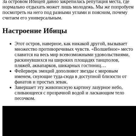
За островом Ибицей давно закрепилась репутация места, где
нормально отдыхать может лишь молодежь. Мы же попробуем
посмотреть на него под разными углами и поясним, почему
считаем его универсальным.
Настроение Ибицы
Этот остров, наверное, как никакой другой, вызывает
множество противоречивых чувств. «Волшебное» место
славится на весь мир всевозможными удовольствиями,
раскинувшихся на широких площадях танцполов,
пляжей, аквапарков, шикарных гостиниц…
Фейерверк эмоций дополняют звезды с мировым
именем, снующие туда-сюда в доступной близости от
фанатов и простых зевак.
Завершает эту живописную картину лазурное небо,
сливающееся с прозрачной водой и ласкающим тело
песочком.