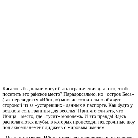
Касалось бы, какие могут быть ограничения для того, чтобы
посетить это райское место? Парадоксально, но «остров Беса»
(так переводится «Ибица») многие сознательно обходят
стороной из-за «устаревших» данных в паспорте. Как будто у
возраста есть границы для веселья! Принято считать, что
Ибица – место, где «тусит» молодежь. И это правда! Здесь
располагаются клубы, в которых происходят невероятные шоу
под аккомпанемент диджеев с мировым именем.
Но, тем не менее, Ибица имеет ряд первоклассных курортов