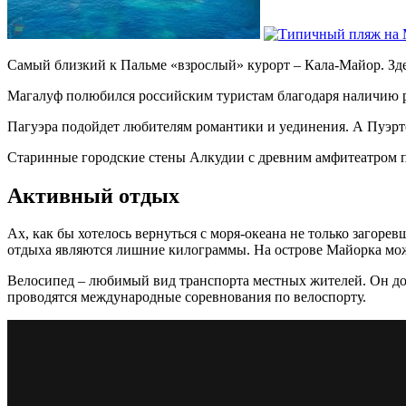
Самый близкий к Пальме «взрослый» курорт – Кала-Майор. Здес
Магалуф полюбился российским туристам благодаря наличию р
Пагуэра подойдет любителям романтики и уединения. А Пуэрт
Старинные городские стены Алкудии с древним амфитеатром пр
Активный отдых
Ах, как бы хотелось вернуться с моря-океана не только заго
отдыха являются лишние килограммы. На острове Майорка можн
Велосипед – любимый вид транспорта местных жителей. Он дос
проводятся международные соревнования по велоспорту.