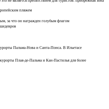
это не является препятствием для туристов: прибрежная зона
вропейским пляжем
тым, за что он награжден голубым флагом
 шедевров
курорты Пальма-Нова и Санта-Понса. В Ильетасе
 курорты Плая-де-Пальма и Кан-Пастилья для более