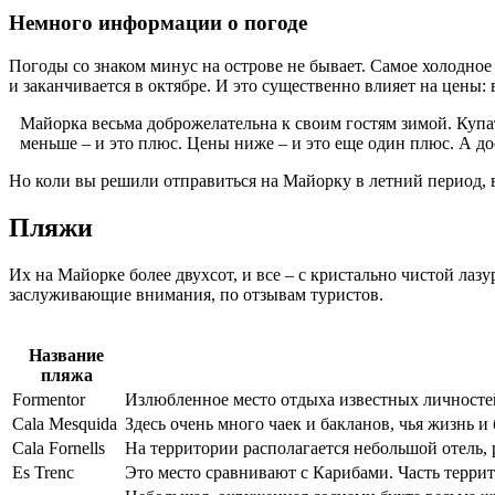
Немного информации о погоде
Погоды со знаком минус на острове не бывает. Самое холодное в
и заканчивается в октябре. И это существенно влияет на цены:
Майорка весьма доброжелательна к своим гостям зимой. Купат
меньше – и это плюс. Цены ниже – и это еще один плюс. А д
Но коли вы решили отправиться на Майорку в летний период, 
Пляжи
Их на Майорке более двухсот, и все – с кристально чистой ла
заслуживающие внимания, по отзывам туристов.
Название
пляжа
Formentor
Излюбленное место отдыха известных личносте
Cala Mesquida
Здесь очень много чаек и бакланов, чья жизнь 
Cala Fornells
На территории располагается небольшой отель,
Es Trenc
Это место сравнивают с Карибами. Часть терри