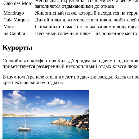
Небольшая, окруженная соснами бухта весьма жи
Calo des Moro
заполняется отдыхающими до отказа
Mondrago
Живописный пляж, который находится на терри
Cala Varques
Дикий пляж для путешественников, любителей 
Muro
Спокойный пляж с пологим входом в воду идеале
Sa Calobra
Песчаный галечный пляж – излюбленное место 
Курорты
Спокойная и комфортная Кала-д’Ор идеальна для молодожёнов 
приветствуется размеренный неторопливый отдых класса люкс
В шумном Аренале отели имеют по две-три звезды. Здесь отно
«респектабельного» отдыха.