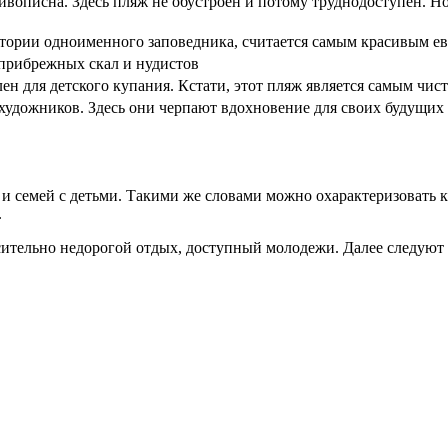
вописна. Здесь пляж не обустроен и потому труднодоступен. Но 
тории одноименного заповедника, считается самым красивым е
прибрежных скал и нудистов
н для детского купания. Кстати, этот пляж является самым чис
художников. Здесь они черпают вдохновение для своих будущих
и семей с детьми. Такими же словами можно охарактеризовать 
.
сительно недорогой отдых, доступный молодежи. Далее следуют