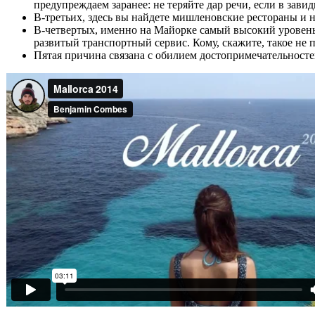
предупреждаем заранее: не теряйте дар речи, если в зави
В-третьих, здесь вы найдете мишленовские рестораны и н
В-четвертых, именно на Майорке самый высокий уровень 
развитый транспортный сервис. Кому, скажите, такое не 
Пятая причина связана с обилием достопримечательностей