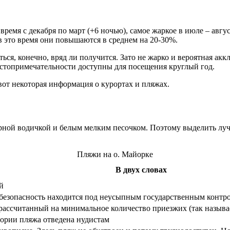
ремя с декабря по март (+6 ночью), самое жаркое в июле – авгус
 в это время они повышаются в среднем на 20-30%.
ься, конечно, вряд ли получится. Зато не жарко и вероятная акк
остопримечательности доступны для посещения круглый год.
вот некоторая информация о курортах и пляжах.
зурной водичкой и белым мелким песочком. Поэтому выделить лу
Пляжи на о. Майорке
В двух словах
й
и безопасность находится под неусыпным государственным контр
 рассчитанный на минимальное количество приезжих (так называ
тории пляжа отведена нудистам