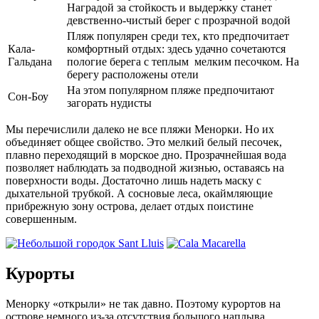
Наградой за стойкость и выдержку станет
девственно-чистый берег с прозрачной водой
Пляж популярен среди тех, кто предпочитает
Кала-
комфортный отдых: здесь удачно сочетаются
Гальдана
пологие берега с теплым мелким песочком. На
берегу расположены отели
На этом популярном пляже предпочитают
Сон-Боу
загорать нудисты
Мы перечислили далеко не все пляжи Менорки. Но их
объединяет общее свойство. Это мелкий белый песочек,
плавно переходящий в морское дно. Прозрачнейшая вода
позволяет наблюдать за подводной жизнью, оставаясь на
поверхности воды. Достаточно лишь надеть маску с
дыхательной трубкой. А сосновые леса, окаймляющие
прибрежную зону острова, делает отдых поистине
совершенным.
Курорты
Менорку «открыли» не так давно. Поэтому курортов на
острове немного из-за отсутствия большого наплыва