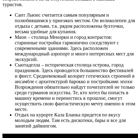
туристов.
Сант Льюис считается самым популярным и
полюбившимся у приезжих местом. Он великолепен для
отдыха с детьми, т.к. рядом расположены бухточки,
весьма удобные для купания.
Маон – столица Менорки и город контрастов:
старинные постройки гармонично соседствуют с
современными зданиями. Здесь расположен
международный аэропорт и много интересных мест для
экскурсий.
Сьютаделла – историческая столица острова, город
праздников. Здесь проводится большинство фестивалей
и фиест. Средневековый колорит готических строений в
ансамбле с архитектурой барокко и постройками эпохи
Возрождения обязательно найдут почитателей не только
среди гурманов искусства. Те, кто хотел бы попасть в
машину времени и перенестись в прошлое, смогут
осуществить свою фантастическую мечту именно в этом
месте.
Отдых на курорте Кала Бланка придется по вкусу
молодым людям. Там есть дискотеки, бары и все для
занятий дайвингом.