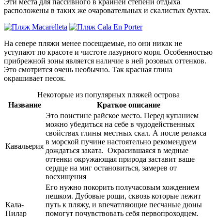
Эти места для пассивного в крайней степени отдыха
расположены в таких же очаровательных и скалистых бухтах.
На севере пляжи менее посещаемые, но они никак не
уступают по красоте и чистоте лазурного моря. Особенностью
прибрежной зоны является наличие в ней розовых оттенков.
Это смотрится очень необычно. Так красная глина
окрашивает песок.
Некоторые из популярных пляжей острова
Название
Краткое описание
Это поистине райское место. Перед купанием
можно убедиться на себе в чудодейственных
свойствах глины местных скал. А после релакса
в морской пучине настоятельно рекомендуем
Кавальерия
дождаться заката. Окрасившаяся в медные
оттенки окружающая природа заставит ваше
сердце на миг остановиться, замерев от
восхищения
Его нужно покорить получасовым хождением
пешком. Дубовые рощи, сквозь которые лежит
Кала-
путь к пляжу, и впечатляющие песчаные дюны
Пилар
помогут почувствовать себя первопроходцем.