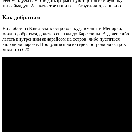
Рекомендуем вам отведать фирменную тартилью и булочку
«энсаймаду». А в качестве напитка – безусловно, сангрию.
Как добраться
На любой из Балеарских островов, куда входит и Менорка,
можно добраться, долетев сначала до Барселоны. А далее либо
лететь внутренним авиарейсом на остров, либо пуститься
вплавь на пароме. Прогуляться на катере с острова на остров
можно за €20.