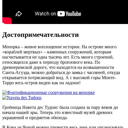
Достопримечательности
Менорка – живое воплощение истории. На острове много
«кораблей мертвых» – каменных сооружений, которым
насчитывается не одна тысяча лет. Есть много строений,
относящихся даже к периоду бронзового века. По
древнеримской дороге, что находится на возвышенности
Санта-Агуэда, можно добраться до замка с часовней, откуда
открывается потрясающий вид. А с высокой горы Монте-
Торро весь остров виден как на ладони!
Гробница Навета дес Тудонс была создана за пару веков до
начала нашей эры. Теперь это известный музей древних
украшений и предметов обихода.
В Кова де Чорой можно провести весь день или организовать