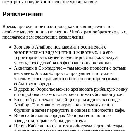
осмотреть, получив эстетическое удовольствие.
Развлечения
Время, проведенное на острове, как правило, течет по-
особому медленно и размеренно. Чтобы разнообразить отдых,
предлагаем вам следующие развлечения:
Зоопарк в Алайоре познакомит посетителей с
экзотическими видами птиц и животных. На его
территории есть музей и сувенирная лавка. Следует
учесть, что с декабря по февраль зоопарк закрыт.
Аквапарк в Сьютаделле – там можно провести с детьми
весь день. А можно просто прогуляться по узким
улочкам этого красивого и богатого историческими
событиями города.
В деревне Форнельс можно арендовать рыбацкую лодку
и попробовать самостоятельно поймать большой улов.
Большой развлекательный центр находится в городе
Алайор. Там можно поиграть на автоматах или в
боулинг, а затем перекусить в одном и множества кафе.
Во всех больших городах Менорки есть ночные
заведения, караоке-бары, дискотеки.
Центр Кабалло понравится любителям верховой езды.