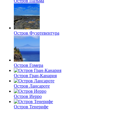
Остров Пальма
Остров Фуэртевентура
Остров Гомера
Остров Гран-Канария
Остров Лансароте
Остров Иерро
Остров Тенерифе