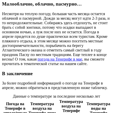
Малооблачно, облачно, пасмурно…
Несмотря на теплую погоду, большая часть месяца остается
облачной и пасмурной. Дожди за месяц могут идти 2-3 раза, и
то непродолжительные. Собираясь здесь отдохнуть, не стоит
брать с собой зонтики, потому что осадки выпадают в
основном ночью, а луж после них не остается. Погода в
апреле придется по душе практически всем туристам. Кроме
пляжного отдыха, в этом месяце можно посетить местные
достопримечательности, порыбачить на берегу
Атлантического океана и отметить самый светлый в году
праздник Пасху по местным традициям. Еще теплее в конце
весны! О том, какая
погода на Тенерифе в мае
, вы сможете
прочитать в тематической статье на нашем сайте.
В заключение
За более подробной информацией о погоде на Тенерифе в
апреле, можно обратиться в представленную ниже табличку.
Данные о температуре за последние несколько лет
Температура
Погода на
Температура
Температура
воздуха на
Тенерифе в
воздуха на
воды на
Тенерифе
апреле/число
Тенерифе днем
Тенерифе