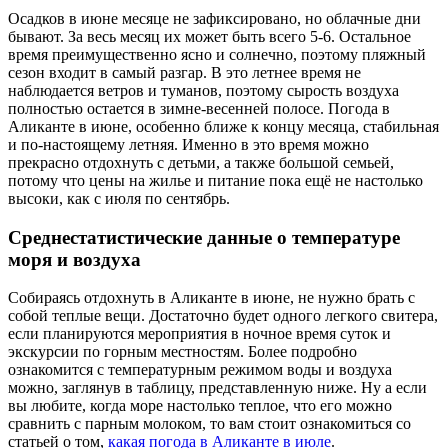
Осадков в июне месяце не зафиксировано, но облачные дни
бывают. За весь месяц их может быть всего 5-6. Остальное
время преимущественно ясно и солнечно, поэтому пляжный
сезон входит в самый разгар. В это летнее время не
наблюдается ветров и туманов, поэтому сырость воздуха
полностью остается в зимне-весенней полосе. Погода в
Аликанте в июне, особенно ближе к концу месяца, стабильная
и по-настоящему летняя. Именно в это время можно
прекрасно отдохнуть с детьми, а также большой семьей,
потому что цены на жилье и питание пока ещё не настолько
высоки, как с июля по сентябрь.
Среднестатистические данные о температуре
моря и воздуха
Собираясь отдохнуть в Аликанте в июне, не нужно брать с
собой теплые вещи. Достаточно будет одного легкого свитера,
если планируются мероприятия в ночное время суток и
экскурсии по горным местностям. Более подробно
ознакомится с температурным режимом воды и воздуха
можно, заглянув в таблицу, представленную ниже. Ну а если
вы любите, когда море настолько теплое, что его можно
сравнить с парным молоком, то вам стоит ознакомиться со
статьей о том,
какая погода в Аликанте в июле
.