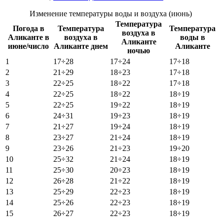
Изменение температуры воды и воздуха (июнь)
Температура
Погода в
Температура
Температура
воздуха в
Аликанте в
воздуха в
воды в
Аликанте
июне/число
Аликанте днем
Аликанте
ночью
1
17÷28
17÷24
17÷18
2
21÷29
18÷23
17÷18
3
22÷25
18÷22
17÷18
4
22÷25
18÷22
18÷19
5
22÷25
19÷22
18÷19
6
24÷31
19÷23
18÷19
7
21÷27
19÷24
18÷19
8
23÷27
21÷24
18÷19
9
23÷26
21÷23
19÷20
10
25÷32
21÷24
18÷19
11
25÷30
20÷23
18÷19
12
26÷28
21÷22
18÷19
13
25÷29
22÷23
18÷19
14
25÷26
22÷23
18÷19
15
26÷27
22÷23
18÷19