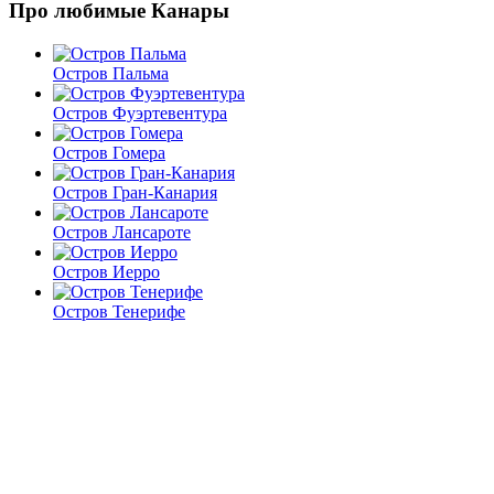
Про любимые Канары
Остров Пальма
Остров Фуэртевентура
Остров Гомера
Остров Гран-Канария
Остров Лансароте
Остров Иерро
Остров Тенерифе