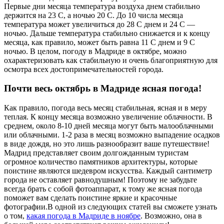
Первые дни месяца температура воздуха днем стабильно
держится на 23 С, а ночью 20 С. До 10 числа месяца
температура может увеличиться до 28 С днем и 24 С —
ночью. Дальше температура стабильно снижается и к концу
месяца, как правило, может быть равна 11 С днем и 9 С
ночью. В целом, погоду в Мадриде в октябре, можно
охарактеризовать как стабильную и очень благоприятную для
осмотра всех достопримечательностей города.
Почти весь октябрь в Мадриде ясная погода!
Как правило, погода весь месяц стабильная, ясная и в меру
теплая. К концу месяца возможно увеличение облачности. В
среднем, около 8-10 дней месяца могут быть малооблачными
или облачными. 1-2 раза в месяц возможно выпадение осадков
в виде дождя, но это лишь разнообразит ваше путешествие!
Мадрид представляет своим долгожданным туристам
огромное количество памятников архитектуры, которые
поистине являются шедевром искусства. Каждый сантиметр
города не оставляет равнодушным! Поэтому не забудьте
всегда брать с собой фотоаппарат, к тому же ясная погода
поможет вам сделать поистине яркие и красочные
фотографии.В одной из следующих статей вы сможете узнать
о том,
какая погода в Мадриде в ноябре
. Возможно, она в