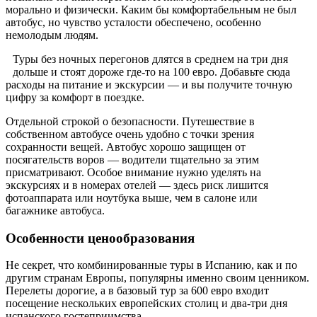
морально и физически. Каким бы комфортабельным не был
автобус, но чувство усталости обеспечено, особенно
немолодым людям.
Туры без ночных перегонов длятся в среднем на три дня
дольше и стоят дороже где-то на 100 евро. Добавьте сюда
расходы на питание и экскурсии — и вы получите точную
цифру за комфорт в поездке.
Отдельной строкой о безопасности. Путешествие в
собственном автобусе очень удобно с точки зрения
сохранности вещей. Автобус хорошо защищен от
посягательств воров — водители тщательно за этим
присматривают. Особое внимание нужно уделять на
экскурсиях и в номерах отелей — здесь риск лишится
фотоаппарата или ноутбука выше, чем в салоне или
багажнике автобуса.
Особенности ценообразования
Не секрет, что комбинированные туры в Испанию, как и по
другим странам Европы, популярны именно своим ценником.
Перелеты дорогие, а в базовый тур за 600 евро входит
посещение нескольких европейских столиц и два-три дня
испанского гостеприимства.