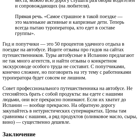
места, можно всю дорогу слушать разговоры водителей
и сопровождающих (на любителя).
Прямая речь. «Самое страшное в такой поездке —
это маленькие активные и капризные дети. Теперь
всегда пытаю туроператора, кто едет в составе
группы».
Гид и попутчики — это 50 процентов удачного отдыха в
поездке на автобусе. Ищите отзывы про гидов на сайтах
путешественников. Туры автобусные в Испанию предлагают
не так много агентств, и найти отзывы о конкретном
экскурсоводе особого труда не составит. С попутчиками,
конечно сложнее, но поговорить на эту тему с работниками
туроператора будет совсем не лишним.
Совет профессионального путешественника на автобусе. Не
стесняйтесь брать с собой продукты: вы едете с нашими
людьми, они все прекрасно понимают. Если их хватит до
Испании — вообще прекрасно. На обратную дорогу
закупайтесь в нетуристических супермаркетах. Цены там
сравнимы с нашими, а ряд продуктов (оливковое масло, сыры,
вино) — существенно дешевле.
Заключение