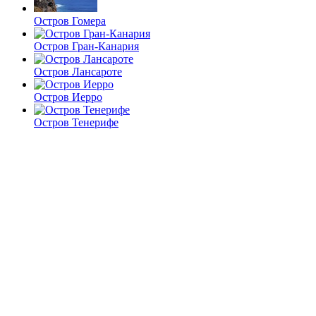
Остров Гомера
Остров Гран-Канария
Остров Лансароте
Остров Иерро
Остров Тенерифе