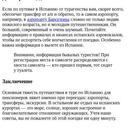
Если по путевке в Испанию от турагенства вам, скорее всего,
обеспечат трансфер от а/п и обратно, то в самом аэропорту,
например, в
аэропорту Барселоны
сложно не только людям
пожилого возраста, но и молодым путешественникам. Он
большой, современный и очень шумный. Почитайте
информацию о правилах и нюансах испанских аэровокзалов,
чтобы не испортить себе впечатления от поездки. Особенно
важна информация о вылете из Испании.
Внимание, информация бывалых туристов! При
регистрации места в самолете распределяются с
хвоста самолета — кто пришел первым, тот сидит
у туалета.
Заключение
Основная тяжесть путешествия в туре по Испанию для
пенсионеров ляжет именно при переездах: аэропорты,
трансферы, экскурсии. В остальном же отдых на испанских
курортах — это море, солнце, хорошее настроение и
благожелательное отношение окружающих. Учтя наши
советы, вы не пожалеете об этой поездке ни одну минуту.