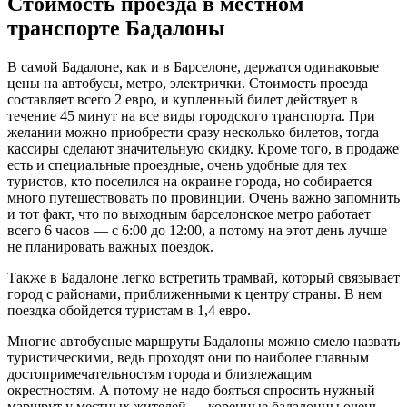
Стоимость проезда в местном
транспорте Бадалоны
В самой Бадалоне, как и в Барселоне, держатся одинаковые
цены на автобусы, метро, электрички. Стоимость проезда
составляет всего 2 евро, и купленный билет действует в
течение 45 минут на все виды городского транспорта. При
желании можно приобрести сразу несколько билетов, тогда
кассиры сделают значительную скидку. Кроме того, в продаже
есть и специальные проездные, очень удобные для тех
туристов, кто поселился на окраине города, но собирается
много путешествовать по провинции. Очень важно запомнить
и тот факт, что по выходным барселонское метро работает
всего 6 часов — с 6:00 до 12:00, а потому на этот день лучше
не планировать важных поездок.
Также в Бадалоне легко встретить трамвай, который связывает
город с районами, приближенными к центру страны. В нем
поездка обойдется туристам в 1,4 евро.
Многие автобусные маршруты Бадалоны можно смело назвать
туристическими, ведь проходят они по наиболее главным
достопримечательностям города и близлежащим
окрестностям. А потому не надо бояться спросить нужный
маршрут у местных жителей — коренные бадалонцы очень