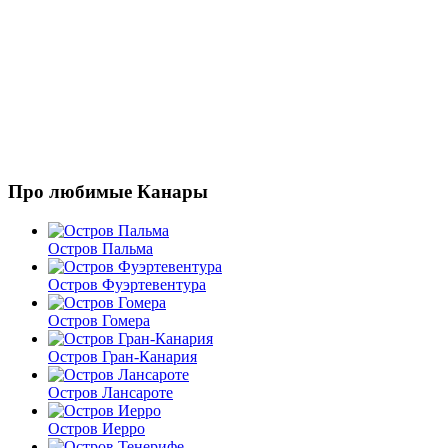
Про любимые Канары
Остров Пальма
Остров Фуэртевентура
Остров Гомера
Остров Гран-Канария
Остров Лансароте
Остров Иерро