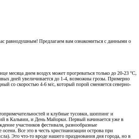
 вас равнодушным! Предлагаем вам ознакомиться с данными о
нце месяца днем воздух может прогреваться только до 20-23 °С,
ливых дней увеличивается до 1-4, возможны грозы. Примерно
ный со скоростью 4-6 м/с, который порой сменяется северно-
стопримечательностей и клубные тусовки, шоппинг и
ий в Кальвии, и День Майорки. Первый начинается уже в
аждение участников фестиваля, разнообразные
е осени. Все это в честь христианизации острова при
ла). Это что-то вроде нашего празднования дня города, но в