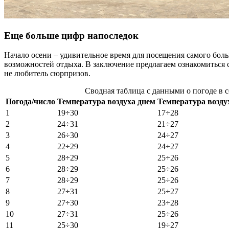
Еще больше цифр напоследок
Начало осени – удивительное время для посещения самого боль
возможностей отдыха. В заключение предлагаем ознакомиться с
не любитель сюрпризов.
Сводная таблица с данными о погоде в с
Погода/число
Температура воздуха днем
Температура возд
1
19÷30
17÷28
2
24÷31
21÷27
3
26÷30
24÷27
4
22÷29
24÷27
5
28÷29
25÷26
6
28÷29
25÷26
7
28÷29
25÷26
8
27÷31
25÷27
9
27÷30
23÷28
10
27÷31
25÷26
11
25÷30
19÷27