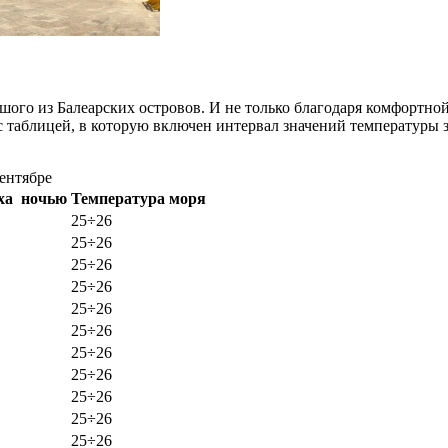
шого из Балеарских островов. И не только благодаря комфортно
 таблицей, в которую включен интервал значений температуры з
ентябре
уха ночью
Температура моря
25÷26
25÷26
25÷26
25÷26
25÷26
25÷26
25÷26
25÷26
25÷26
25÷26
25÷26