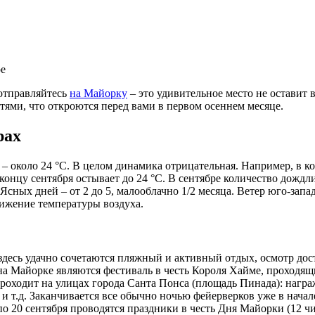
ре
 отправляйтесь
на Майорку
– это удивительное место не оставит
тями, что откроются перед вами в первом осеннем месяце.
рах
 – около 24 °С. В целом динамика отрицательная. Например, в ко
к концу сентября остывает до 24 °С. В сентябре количество дожд
ных дней – от 2 до 5, малооблачно 1/2 месяца. Ветер юго-запад
нижение температуры воздуха.
. здесь удачно сочетаются пляжный и активный отдых, осмотр до
а Майорке являются фестиваль в честь Короля Хайме, проходящ
проходит на улицах города Санта Понса (площадь Пинада): нагр
и т.д. Заканчивается все обычно ночью фейерверков уже в начал
 20 сентября проводятся праздники в честь Дня Майорки (12 чис