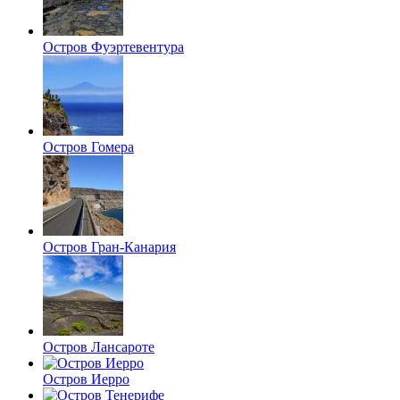
Остров Фуэртевентура
Остров Гомера
Остров Гран-Канария
Остров Лансароте
Остров Иерро